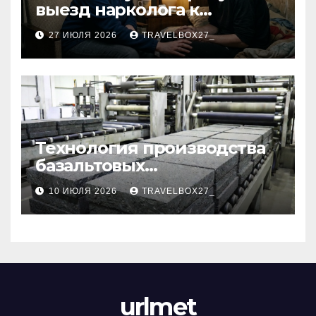
выезд нарколога к
пациенту
27 ИЮЛЯ 2026
TRAVELBOX27_
Технология производства
базальтовых
теплоизоляционных плит
10 ИЮЛЯ 2026
TRAVELBOX27_
по ГОСТ
urlmet