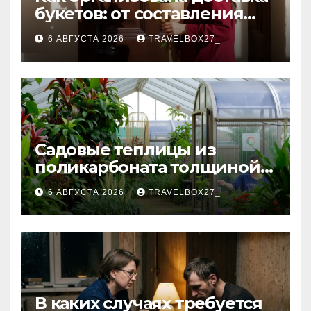
букетов: от составления
композиции до передачи
6 АВГУСТА 2026
TRAVELBOX27_
получателю
Садовые теплицы из
поликарбоната толщиной 4
и 6 мм
6 АВГУСТА 2026
TRAVELBOX27_
В каких случаях требуется