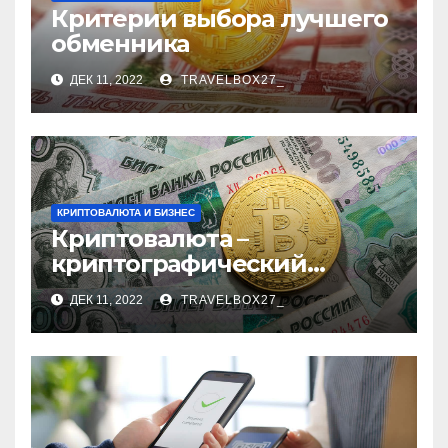
Критерии выбора лучшего
обменника
ДЕК 11, 2022
TRAVELBOX27_
КРИПТОВАЛЮТА И БИЗНЕС
Криптовалюта –
криптографический
бизнес
ДЕК 11, 2022
TRAVELBOX27_