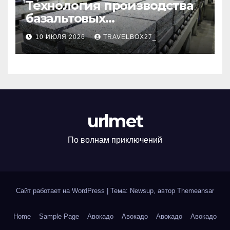
Технология производства
базальтовых
теплоизоляционных плит
10 ИЮЛЯ 2026
TRAVELBOX27_
по ГОСТ
urlmet
По волнам приключений
Сайт работает на WordPress
|
Тема: Newsup, автор
Themeansar
Home
Sample Page
Авокадо
Авокадо
Авокадо
Авокадо