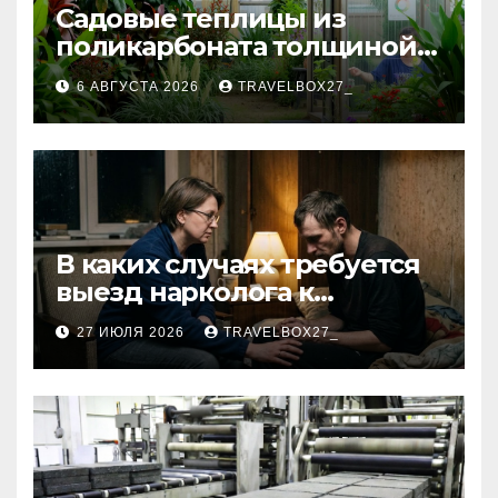
Садовые теплицы из
поликарбоната толщиной 4
и 6 мм
6 АВГУСТА 2026
TRAVELBOX27_
В каких случаях требуется
выезд нарколога к
пациенту
27 ИЮЛЯ 2026
TRAVELBOX27_