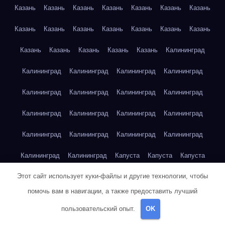
Казань
Казань
Казань
Казань
Казань
Казань
Казань
Казань
Казань
Казань
Казань
Казань
Казань
Казань
Казань
Казань
Казань
Казань
Казань
Калининград
Калининград
Калининград
Калининград
Калининград
Калининград
Калининград
Калининград
Калининград
Калининград
Калининград
Калининград
Калининград
Калининград
Калининград
Калининград
Калининград
Калининград
Калининград
Капуста
Капуста
Капуста
Этот сайт использует куки-файлы и другие технологии, чтобы
Капуста
Капуста
Капуста
Капуста
Капуста
Капуста
помочь вам в навигации, а также предоставить лучший
Капуста
Капуста
Карта сайта
Картофель
Картофель
пользовательский опыт.
OK
Картофель
Картофель
Картофель
Картофель