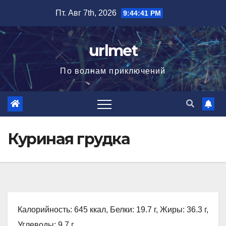
Перейти
Пт. Авг 7th, 2026
9:44:42 PM
к
содержимому
urlmet
По волнам приключений
Куриная грудка
Калорийность: 645 ккал, Белки: 19.7 г, Жиры: 36.3 г,
Углеводы: 9.7 г