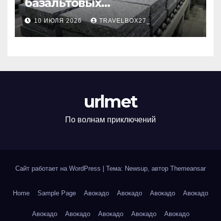
базальтовых
теплоизоляционных плит
10 ИЮЛЯ 2026
TRAVELBOX27_
по ГОСТ
urlmet
По волнам приключений
Сайт работает на WordPress
|
Тема: Newsup, автор
Themeansar
Home
Sample Page
Авокадо
Авокадо
Авокадо
Авокадо
Авокадо
Авокадо
Авокадо
Авокадо
Авокадо