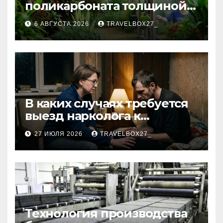
поликарбоната толщиной 4
и 6 мм
6 АВГУСТА 2026
TRAVELBOX27_
В каких случаях требуется
выезд нарколога к
пациенту
27 ИЮЛЯ 2026
TRAVELBOX27_
Технология производства