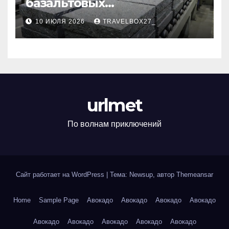
базальтовых
теплоизоляционных плит
10 ИЮЛЯ 2026
TRAVELBOX27_
по ГОСТ
urlmet
По волнам приключений
Сайт работает на WordPress
|
Тема: Newsup, автор
Themeansar
Home
Sample Page
Авокадо
Авокадо
Авокадо
Авокадо
Авокадо
Авокадо
Авокадо
Авокадо
Авокадо