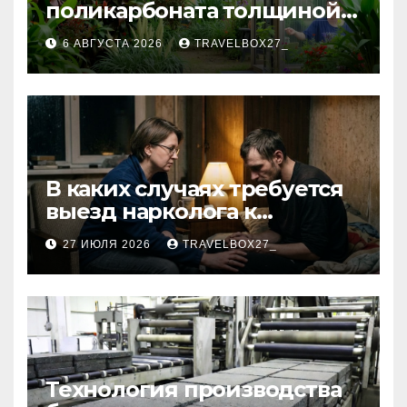
поликарбоната толщиной 4
и 6 мм
6 АВГУСТА 2026
TRAVELBOX27_
В каких случаях требуется
выезд нарколога к
пациенту
27 ИЮЛЯ 2026
TRAVELBOX27_
Технология производства