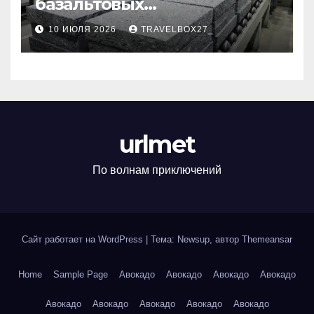
базальтовых
теплоизоляционных плит
10 ИЮЛЯ 2026
TRAVELBOX27_
по ГОСТ
urlmet
По волнам приключений
Сайт работает на WordPress
|
Тема: Newsup, автор
Themeansar
Home
Sample Page
Авокадо
Авокадо
Авокадо
Авокадо
Авокадо
Авокадо
Авокадо
Авокадо
Авокадо