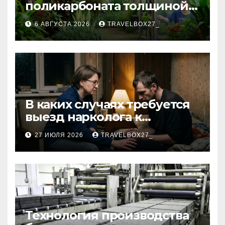
поликарбоната толщиной 4
и 6 мм
6 АВГУСТА 2026
TRAVELBOX27_
В каких случаях требуется
выезд нарколога к
пациенту
27 ИЮЛЯ 2026
TRAVELBOX27_
Технология производства