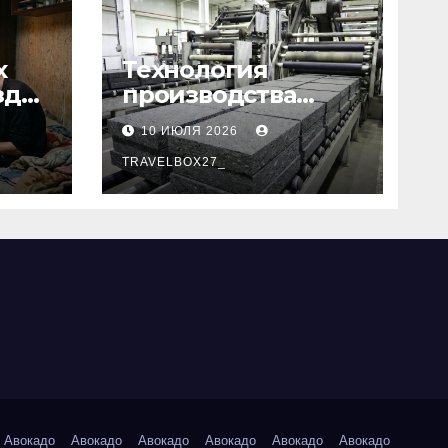
х
Технология
зд
производства
базальтовых
10 ИЮЛЯ 2026
теплоизоляционн
ых плит по ГОСТ
TRAVELBOX27_
Авокадо
Авокадо
Авокадо
Авокадо
Авокадо
Авокадо