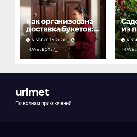
Как организована
Сад
доставка букетов:
из 
от составления
тол
6 АВГУСТА 2026
6 АВ
композиции до
передачи
TRAVELBOX27_
TRAVEL
получателю
urlmet
По волнам приключений