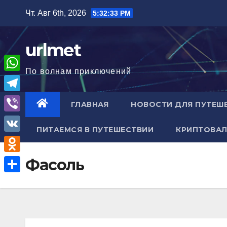
Перейти
Чт. Авг 6th, 2026
5:32:34 PM
к
содержимому
urlmet
По волнам приключений
W
h
T
ГЛАВНАЯ
НОВОСТИ ДЛЯ ПУТЕШ
a
e
V
t
ПИТАЕМСЯ В ПУТЕШЕСТВИИ
КРИПТОВАЛ
l
i
V
s
e
b
K
A
O
Фасоль
g
e
p
d
r
О
r
p
n
a
т
o
m
п
k