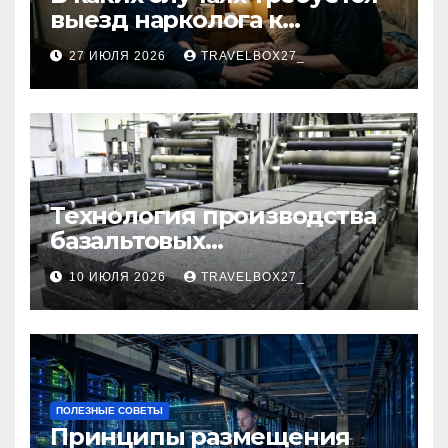
выезд нарколога к
пациенту
27 ИЮЛЯ 2026
TRAVELBOX27_
Технология производства
базальтовых
теплоизоляционных плит
10 ИЮЛЯ 2026
TRAVELBOX27_
по ГОСТ
ПОЛЕЗНЫЕ СОВЕТЫ
Принципы размещения