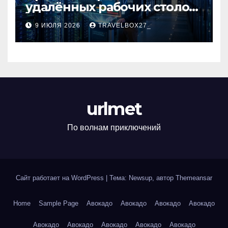
удалённых рабочих столов
в Европе
9 ИЮЛЯ 2026
TRAVELBOX27_
urlmet
По волнам приключений
Сайт работает на WordPress
|
Тема: Newsup, автор
Themeansar
Home
Sample Page
Авокадо
Авокадо
Авокадо
Авокадо
Авокадо
Авокадо
Авокадо
Авокадо
Авокадо