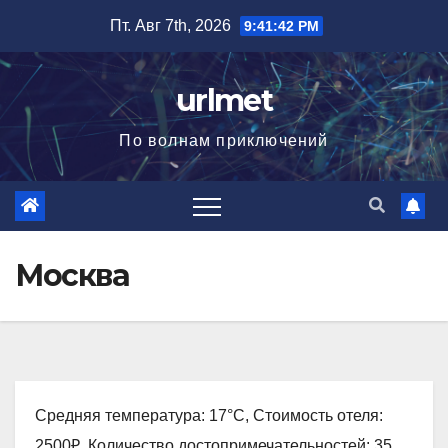
Перейти
Пт. Авг 7th, 2026
9:41:43 PM
к
содержимому
urlmet
По волнам приключений
Москва
Средняя температура: 17°C, Стоимость отеля:
2500₽, Количество достопримечательностей: 35,