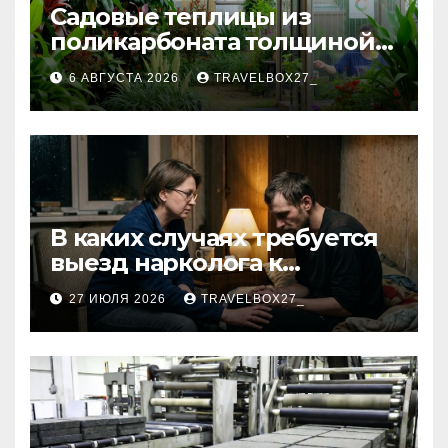
Садовые теплицы из
поликарбоната толщиной 4
и 6 мм
6 АВГУСТА 2026
TRAVELBOX27_
В каких случаях требуется
выезд нарколога к
пациенту
27 ИЮЛЯ 2026
TRAVELBOX27_