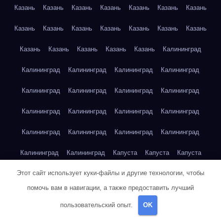
Казань
Казань
Казань
Казань
Казань
Казань
Казань
Казань
Казань
Казань
Казань
Казань
Казань
Казань
Казань
Казань
Казань
Казань
Казань
Калининград
Калининград
Калининград
Калининград
Калининград
Калининград
Калининград
Калининград
Калининград
Калининград
Калининград
Калининград
Калининград
Калининград
Калининград
Калининград
Калининград
Калининград
Калининград
Капуста
Капуста
Капуста
Этот сайт использует куки-файлы и другие технологии, чтобы
Капуста
Капуста
Капуста
Капуста
Капуста
Капуста
помочь вам в навигации, а также предоставить лучший
Капуста
Капуста
Карта сайта
Картофель
Картофель
пользовательский опыт.
OK
Картофель
Картофель
Картофель
Картофель