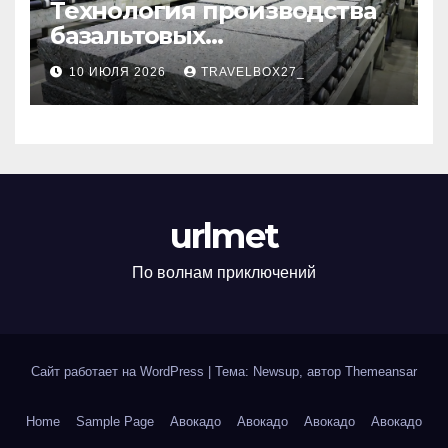
Технология производства
базальтовых
теплоизоляционных плит
10 ИЮЛЯ 2026
TRAVELBOX27_
по ГОСТ
urlmet
По волнам приключений
Сайт работает на WordPress
|
Тема: Newsup, автор
Themeansar
Home
Sample Page
Авокадо
Авокадо
Авокадо
Авокадо