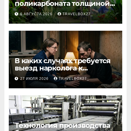
поликарбоната толщиной 4
и 6 мм
6 АВГУСТА 2026
TRAVELBOX27_
В каких случаях требуется
выезд нарколога к
пациенту
27 ИЮЛЯ 2026
TRAVELBOX27_
Технология производства