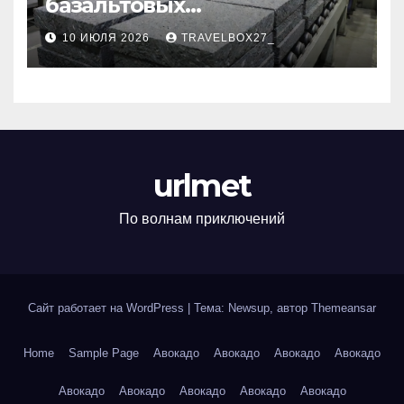
базальтовых
теплоизоляционных плит
10 ИЮЛЯ 2026
TRAVELBOX27_
по ГОСТ
urlmet
По волнам приключений
Сайт работает на WordPress
|
Тема: Newsup, автор
Themeansar
Home
Sample Page
Авокадо
Авокадо
Авокадо
Авокадо
Авокадо
Авокадо
Авокадо
Авокадо
Авокадо