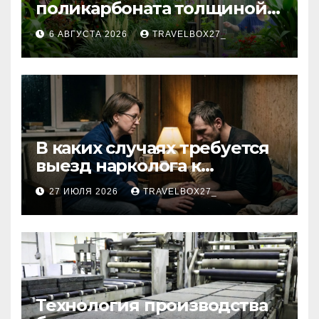
поликарбоната толщиной 4
и 6 мм
6 АВГУСТА 2026
TRAVELBOX27_
В каких случаях требуется
выезд нарколога к
пациенту
27 ИЮЛЯ 2026
TRAVELBOX27_
Технология производства