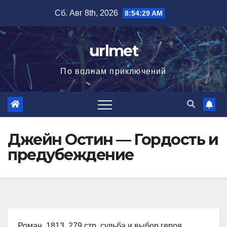
Перейти
Сб. Авг 8th, 2026
8:54:30 AM
к
содержимому
urlmet
По волнам приключений
Джейн Остин — Гордость и
предубеждение
Роман, 1813, 279 стр. судьба и выбор героя