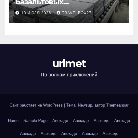
базальтовых
теплоизоляционных плит
10 ИЮЛЯ 2026
TRAVELBOX27_
по ГОСТ
urlmet
По волнам приключений
Сайт работает на WordPress
|
Тема: Newsup, автор
Themeansar
Home
Sample Page
Авокадо
Авокадо
Авокадо
Авокадо
Авокадо
Авокадо
Авокадо
Авокадо
Авокадо