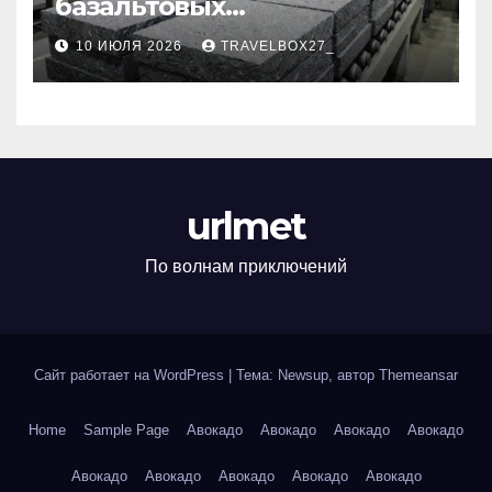
базальтовых
теплоизоляционных плит
10 ИЮЛЯ 2026
TRAVELBOX27_
по ГОСТ
urlmet
По волнам приключений
Сайт работает на WordPress
|
Тема: Newsup, автор
Themeansar
Home
Sample Page
Авокадо
Авокадо
Авокадо
Авокадо
Авокадо
Авокадо
Авокадо
Авокадо
Авокадо