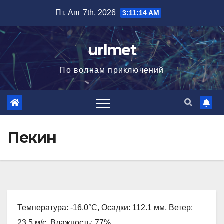
Перейти
Пт. Авг 7th, 2026
3:11:15 AM
к
содержимому
urlmet
По волнам приключений
Пекин
Температура: -16.0°C, Осадки: 112.1 мм, Ветер:
23.5 м/с, Влажность: 77%