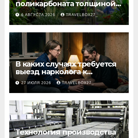
поликарбоната толщиной 4
и 6 мм
6 АВГУСТА 2026
TRAVELBOX27_
В каких случаях требуется
выезд нарколога к
пациенту
27 ИЮЛЯ 2026
TRAVELBOX27_
Технология производства