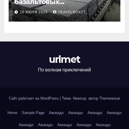
базальтовых
теплоизоляционных плит
10 ИЮЛЯ 2026
TRAVELBOX27_
по ГОСТ
urlmet
По волнам приключений
Сайт работает на WordPress
|
Тема: Newsup, автор
Themeansar
Home
Sample Page
Авокадо
Авокадо
Авокадо
Авокадо
Авокадо
Авокадо
Авокадо
Авокадо
Авокадо