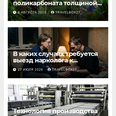
поликарбоната толщиной 4
и 6 мм
6 АВГУСТА 2026
TRAVELBOX27_
В каких случаях требуется
выезд нарколога к
пациенту
27 ИЮЛЯ 2026
TRAVELBOX27_
Технология производства