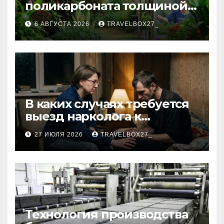
поликарбоната толщиной 4
и 6 мм
6 АВГУСТА 2026
TRAVELBOX27_
В каких случаях требуется
выезд нарколога к
пациенту
27 ИЮЛЯ 2026
TRAVELBOX27_
Технология производства