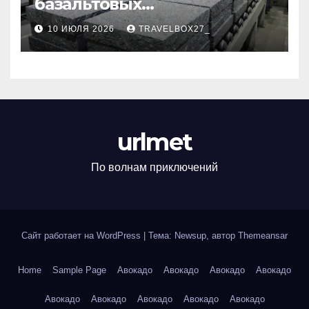
базальтовых
теплоизоляционных плит
10 ИЮЛЯ 2026
TRAVELBOX27_
по ГОСТ
urlmet
По волнам приключений
Сайт работает на WordPress
|
Тема: Newsup, автор
Themeansar
Home
Sample Page
Авокадо
Авокадо
Авокадо
Авокадо
Авокадо
Авокадо
Авокадо
Авокадо
Авокадо