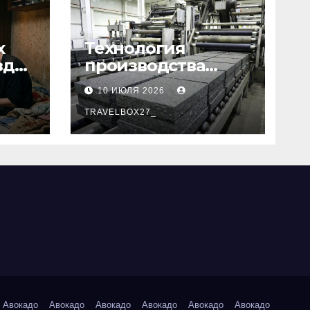
х
Технология
зд
производства
базальтовых
10 ИЮЛЯ 2026
теплоизоляционн
ых плит по ГОСТ
TRAVELBOX27_
Авокадо
Авокадо
Авокадо
Авокадо
Авокадо
Авокадо