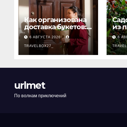
Как организована
Сад
доставка букетов:
из 
от составления
тол
6 АВГУСТА 2026
6 АВ
композиции до
передачи
TRAVELBOX27_
TRAVEL
получателю
urlmet
По волнам приключений