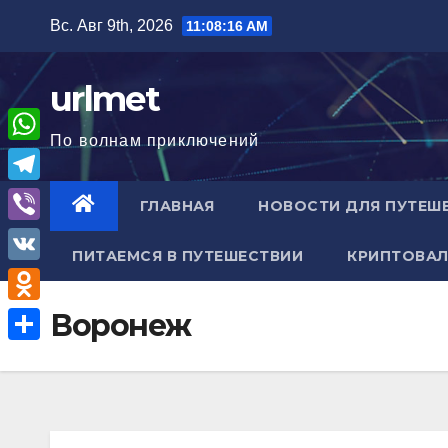
Перейти
Вс. Авг 9th, 2026
11:08:17 AM
к
содержимому
urlmet
По волнам приключений
W
h
T
ГЛАВНАЯ
НОВОСТИ ДЛЯ ПУТЕШ
a
e
V
t
ПИТАЕМСЯ В ПУТЕШЕСТВИИ
КРИПТОВАЛ
l
i
V
s
e
b
K
A
O
Воронеж
g
e
p
d
r
О
r
p
n
a
т
o
m
п
k