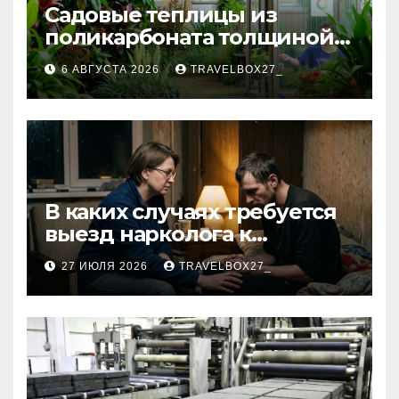
Садовые теплицы из
поликарбоната толщиной 4
и 6 мм
6 АВГУСТА 2026
TRAVELBOX27_
В каких случаях требуется
выезд нарколога к
пациенту
27 ИЮЛЯ 2026
TRAVELBOX27_