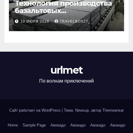
Технология производства
базальтовых
теплоизоляционных плит
10 ИЮЛЯ 2026
TRAVELBOX27_
по ГОСТ
urlmet
По волнам приключений
Сайт работает на WordPress
|
Тема: Newsup, автор
Themeansar
Home
Sample Page
Авокадо
Авокадо
Авокадо
Авокадо