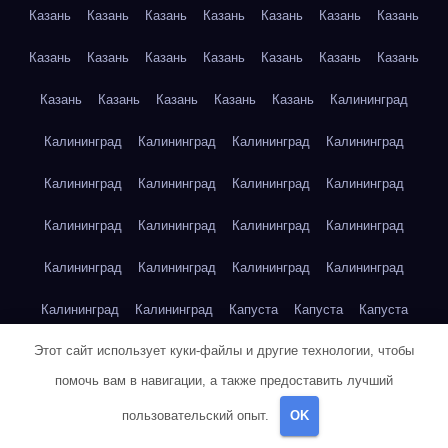
Казань
Казань
Казань
Казань
Казань
Казань
Казань
Казань
Казань
Казань
Казань
Казань
Казань
Казань
Казань
Казань
Казань
Казань
Казань
Калининград
Калининград
Калининград
Калининград
Калининград
Калининград
Калининград
Калининград
Калининград
Калининград
Калининград
Калининград
Калининград
Калининград
Калининград
Калининград
Калининград
Калининград
Калининград
Капуста
Капуста
Капуста
Этот сайт использует куки-файлы и другие технологии, чтобы
Капуста
Капуста
Капуста
Капуста
Капуста
Капуста
помочь вам в навигации, а также предоставить лучший
Капуста
Капуста
Карта сайта
Картофель
Картофель
пользовательский опыт.
OK
Картофель
Картофель
Картофель
Картофель