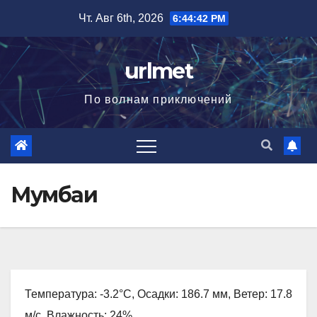
Перейти
Чт. Авг 6th, 2026
6:44:44 PM
к
содержимому
urlmet
По волнам приключений
Мумбаи
Температура: -3.2°C, Осадки: 186.7 мм, Ветер: 17.8
м/с, Влажность: 24%