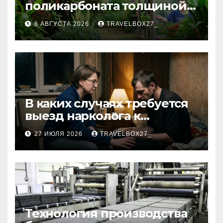
поликарбоната толщиной 4
и 6 мм
6 АВГУСТА 2026
TRAVELBOX27_
В каких случаях требуется
выезд нарколога к
пациенту
27 ИЮЛЯ 2026
TRAVELBOX27_
Технология производства