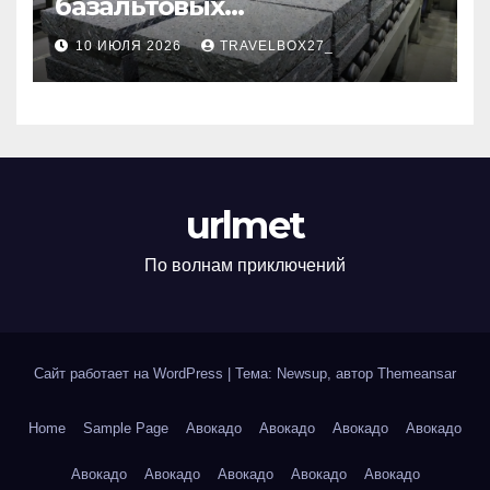
базальтовых
теплоизоляционных плит
10 ИЮЛЯ 2026
TRAVELBOX27_
по ГОСТ
urlmet
По волнам приключений
Сайт работает на WordPress
|
Тема: Newsup, автор
Themeansar
Home
Sample Page
Авокадо
Авокадо
Авокадо
Авокадо
Авокадо
Авокадо
Авокадо
Авокадо
Авокадо