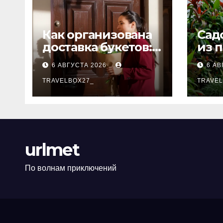
Как организована
Сад
доставка букетов:
из 
от составления
тол
6 АВГУСТА 2026
6 АВ
композиции до
передачи
TRAVELBOX27_
TRAVEL
получателю
urlmet
По волнам приключений