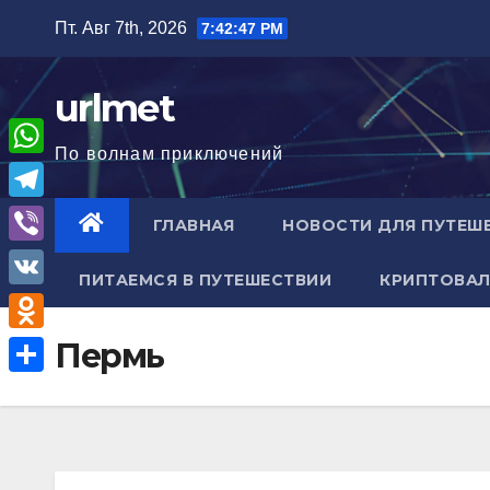
Перейти
Пт. Авг 7th, 2026
7:42:48 PM
к
содержимому
urlmet
По волнам приключений
W
h
T
ГЛАВНАЯ
НОВОСТИ ДЛЯ ПУТЕШ
a
e
V
t
ПИТАЕМСЯ В ПУТЕШЕСТВИИ
КРИПТОВАЛ
l
i
V
s
e
b
K
A
O
Пермь
g
e
p
d
r
О
r
p
n
a
т
o
m
п
k