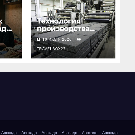
х
Технология
зд
производства
базальтовых
10 ИЮЛЯ 2026
теплоизоляционн
ых плит по ГОСТ
TRAVELBOX27_
Авокадо
Авокадо
Авокадо
Авокадо
Авокадо
Авокадо