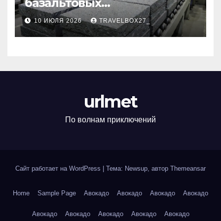
базальтовых
теплоизоляционных плит
10 ИЮЛЯ 2026
TRAVELBOX27_
по ГОСТ
urlmet
По волнам приключений
Сайт работает на WordPress
|
Тема: Newsup, автор
Themeansar
Home
Sample Page
Авокадо
Авокадо
Авокадо
Авокадо
Авокадо
Авокадо
Авокадо
Авокадо
Авокадо