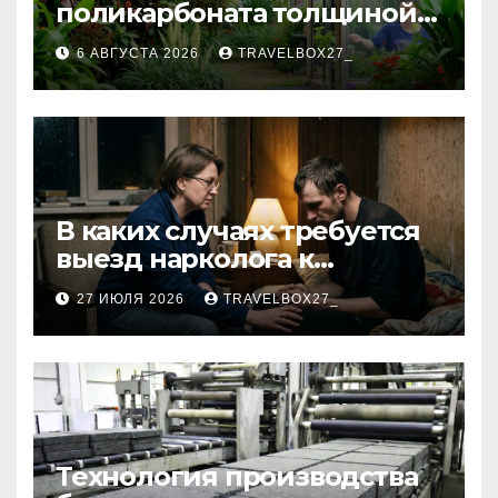
поликарбоната толщиной 4
и 6 мм
6 АВГУСТА 2026
TRAVELBOX27_
В каких случаях требуется
выезд нарколога к
пациенту
27 ИЮЛЯ 2026
TRAVELBOX27_
Технология производства