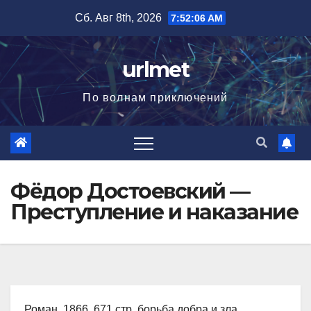
Перейти
Сб. Авг 8th, 2026
7:52:07 AM
к
содержимому
urlmet
По волнам приключений
Фёдор Достоевский —
Преступление и наказание
Роман, 1866, 671 стр. борьба добра и зла