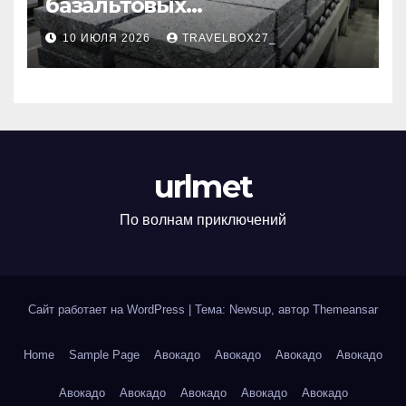
базальтовых
теплоизоляционных плит
10 ИЮЛЯ 2026
TRAVELBOX27_
по ГОСТ
urlmet
По волнам приключений
Сайт работает на WordPress
|
Тема: Newsup, автор
Themeansar
Home
Sample Page
Авокадо
Авокадо
Авокадо
Авокадо
Авокадо
Авокадо
Авокадо
Авокадо
Авокадо