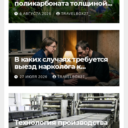
поликарбоната толщиной 4
и 6 мм
6 АВГУСТА 2026
TRAVELBOX27_
В каких случаях требуется
выезд нарколога к
пациенту
27 ИЮЛЯ 2026
TRAVELBOX27_
Технология производства