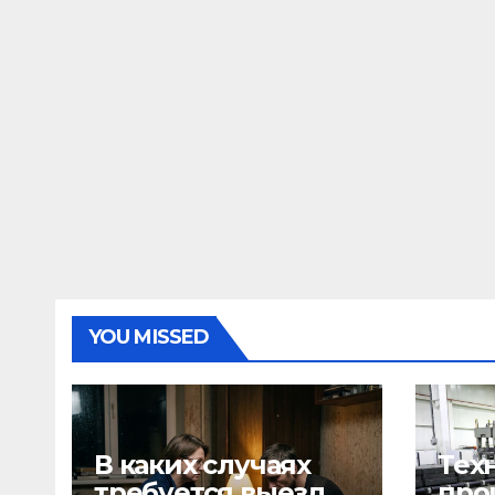
YOU MISSED
В каких случаях
Тех
требуется выезд
про