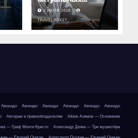
специальностей в
2 ИЮЛЯ 2026
 в
дистанционном
формате
TRAVELBOX27_
Авокадо
Авокадо
Авокадо
Авокадо
Авокадо
Авокадо
о
Авторам и правообладателям
Айзек Азимов — Основание
ма — Граф Монте-Кристо
Александр Дюма — Три мушкетёра
кин — Евгений Онегин
Александр Пушкин — Евгений Онегин