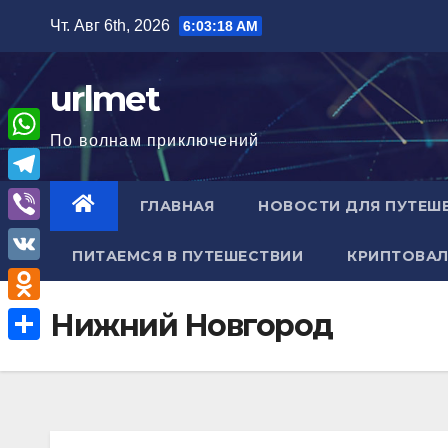
Перейти
Чт. Авг 6th, 2026
6:03:19 AM
к
содержимому
urlmet
По волнам приключений
W
h
T
ГЛАВНАЯ
НОВОСТИ ДЛЯ ПУТЕШ
a
e
V
t
ПИТАЕМСЯ В ПУТЕШЕСТВИИ
КРИПТОВАЛ
l
i
V
s
e
b
K
A
O
Нижний Новгород
g
e
p
d
r
О
r
p
n
a
т
o
m
п
k