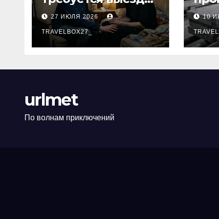
нарколога к
баз
27 ИЮЛЯ 2026
10 
пациенту
теп
TRAVELBOX27_
ых 
TRAVEL
urlmet
По волнам приключений