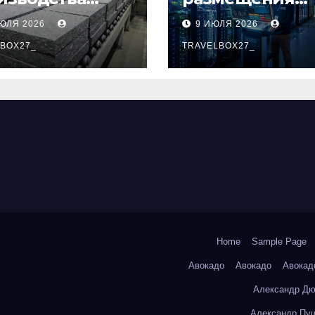
альтовых
удалённых
ИЮЛЯ 2026
9 ИЮЛЯ 2026
лоизоляционн
рабочих столов
плит по ГОСТ
BOX27_
Европе
TRAVELBOX27_
Home
Sample Page
Авокадо
Авокадо
Авокад
Александр Дю
Александр Пуш