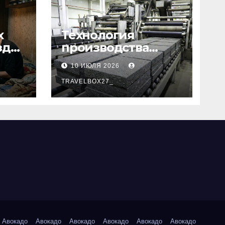
х
Технология
зд
производства
базальтовых
10 ИЮЛЯ 2026
теплоизоляционн
ых плит по ГОСТ
TRAVELBOX27_
Авокадо
Авокадо
Авокадо
Авокадо
Авокадо
Авокадо