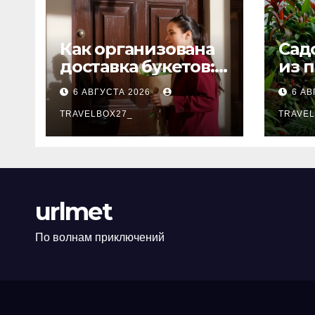
Как организована
Сад
доставка букетов:
из 
от составления
тол
6 АВГУСТА 2026
6 АВ
композиции до
передачи
TRAVELBOX27_
TRAVEL
получателю
urlmet
По волнам приключений