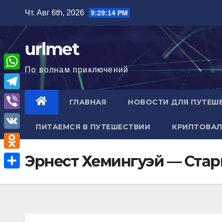
Перейти
Чт. Авг 6th, 2026
9:29:15 PM
к
содержимому
urlmet
По волнам приключений
W
h
T
ГЛАВНАЯ
НОВОСТИ ДЛЯ ПУТЕШ
a
e
V
t
ПИТАЕМСЯ В ПУТЕШЕСТВИИ
КРИПТОВАЛ
l
i
V
s
e
b
K
A
O
Эрнест Хемингуэй — Стар
g
e
p
d
r
О
r
p
n
a
т
o
m
п
k