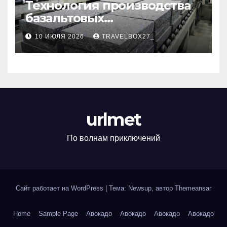
Технология производства
базальтовых
теплоизоляционных плит
10 ИЮЛЯ 2026
TRAVELBOX27_
по ГОСТ
urlmet
По волнам приключений
Сайт работает на WordPress
|
Тема: Newsup, автор
Themeansar
Home
Sample Page
Авокадо
Авокадо
Авокадо
Авокадо