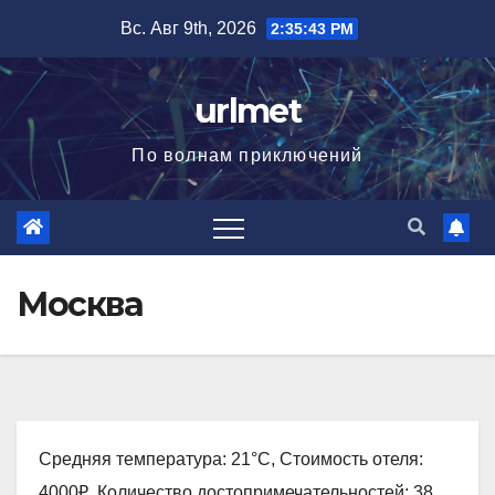
Перейти
Вс. Авг 9th, 2026
2:35:44 PM
к
содержимому
urlmet
По волнам приключений
Москва
Средняя температура: 21°C, Стоимость отеля:
4000₽, Количество достопримечательностей: 38,