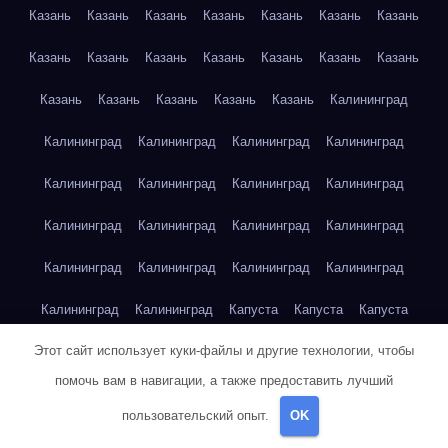
Казань
Казань
Казань
Казань
Казань
Казань
Казань
Казань
Казань
Казань
Казань
Казань
Казань
Казань
Казань
Казань
Казань
Казань
Казань
Калининград
Калининград
Калининград
Калининград
Калининград
Калининград
Калининград
Калининград
Калининград
Калининград
Калининград
Калининград
Калининград
Калининград
Калининград
Калининград
Калининград
Калининград
Калининград
Капуста
Капуста
Капуста
Этот сайт использует куки-файлы и другие технологии, чтобы
Капуста
Капуста
Капуста
Капуста
Капуста
Капуста
помочь вам в навигации, а также предоставить лучший
Капуста
Капуста
Карта сайта
Картофель
Картофель
пользовательский опыт.
OK
Картофель
Картофель
Картофель
Картофель