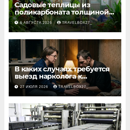
Садовые теплицы из
поликарбоната толщиной 4
и 6 мм
6 АВГУСТА 2026
TRAVELBOX27_
В каких случаях требуется
выезд нарколога к
пациенту
27 ИЮЛЯ 2026
TRAVELBOX27_