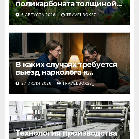
поликарбоната толщиной 4
и 6 мм
6 АВГУСТА 2026
TRAVELBOX27_
В каких случаях требуется
выезд нарколога к
пациенту
27 ИЮЛЯ 2026
TRAVELBOX27_
Технология производства