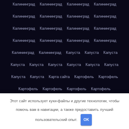
Калининград
Калининград
Калининград
Калининград
Калининград
Калининград
Калининград
Калининград
Калининград
Калининград
Калининград
Калининград
Калининград
Калининград
Калининград
Калининград
Калининград
Калининград
Капуста
Капуста
Капуста
Капуста
Капуста
Капуста
Капуста
Капуста
Капуста
Капуста
Капуста
Карта сайта
Картофель
Картофель
Картофель
Картофель
Картофель
Картофель
Этот сайт использует куки-файлы и другие технологии, чтобы
Картофель
Картофель
Картофель
Картофель
Кейптаун
помочь вам в навигации, а также предоставить лучший
Кейптаун
Кейптаун
Кейптаун
Кейптаун
Кейптаун
пользовательский опыт.
OK
Кейптаун
Кейптаун
Кейптаун
Кейптаун
Кейптаун