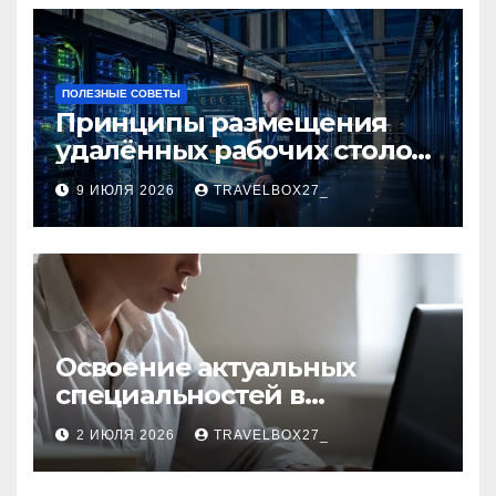
ПОЛЕЗНЫЕ СОВЕТЫ
Принципы размещения
удалённых рабочих столов
в Европе
9 ИЮЛЯ 2026
TRAVELBOX27_
Освоение актуальных
специальностей в
дистанционном формате
2 ИЮЛЯ 2026
TRAVELBOX27_