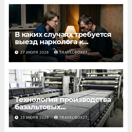
В каких случаях требуется
выезд нарколога к
пациенту
27 ИЮЛЯ 2026
TRAVELBOX27_
Технология производства
базальтовых
теплоизоляционных плит
10 ИЮЛЯ 2026
TRAVELBOX27_
по ГОСТ