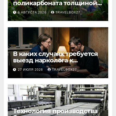
поликарбоната толщиной 4
и 6 мм
6 АВГУСТА 2026
TRAVELBOX27_
В каких случаях требуется
выезд нарколога к
пациенту
27 ИЮЛЯ 2026
TRAVELBOX27_
Технология производства