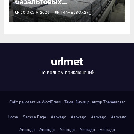
базальтовых
теплоизоляционных плит
10 ИЮЛЯ 2026
TRAVELBOX27_
по ГОСТ
urlmet
По волнам приключений
Сайт работает на WordPress
|
Тема: Newsup, автор
Themeansar
Home
Sample Page
Авокадо
Авокадо
Авокадо
Авокадо
Авокадо
Авокадо
Авокадо
Авокадо
Авокадо