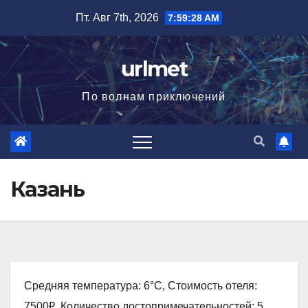
Перейти
Пт. Авг 7th, 2026
7:59:29 AM
к
содержимому
urlmet
По волнам приключений
Казань
Средняя температура: 6°C, Стоимость отеля:
7500₽, Количество достопримечательностей: 5,