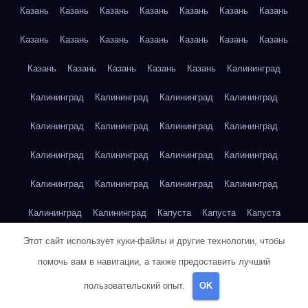
Казань
Казань
Казань
Казань
Казань
Казань
Казань
Казань
Казань
Казань
Казань
Казань
Казань
Казань
Казань
Казань
Казань
Казань
Казань
Калининград
Калининград
Калининград
Калининград
Калининград
Калининград
Калининград
Калининград
Калининград
Калининград
Калининград
Калининград
Калининград
Калининград
Калининград
Калининград
Калининград
Калининград
Калининград
Капуста
Капуста
Капуста
Этот сайт использует куки-файлы и другие технологии, чтобы
Капуста
Капуста
Капуста
Капуста
Капуста
Капуста
помочь вам в навигации, а также предоставить лучший
Капуста
Капуста
Карта сайта
Картофель
Картофель
пользовательский опыт.
OK
Картофель
Картофель
Картофель
Картофель