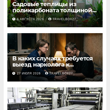
Садовые теплицы из
поликарбоната толщиной 4
и 6 мм
6 АВГУСТА 2026
TRAVELBOX27_
В каких случаях требуется
выезд нарколога к
пациенту
27 ИЮЛЯ 2026
TRAVELBOX27_