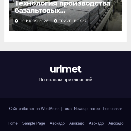
Технология производства
базальтовых
теплоизоляционных плит
10 ИЮЛЯ 2026
TRAVELBOX27_
по ГОСТ
urlmet
По волнам приключений
Сайт работает на WordPress
|
Тема: Newsup, автор
Themeansar
Home
Sample Page
Авокадо
Авокадо
Авокадо
Авокадо