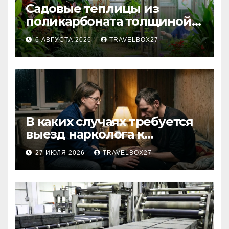
Садовые теплицы из
поликарбоната толщиной 4
и 6 мм
6 АВГУСТА 2026
TRAVELBOX27_
В каких случаях требуется
выезд нарколога к
пациенту
27 ИЮЛЯ 2026
TRAVELBOX27_