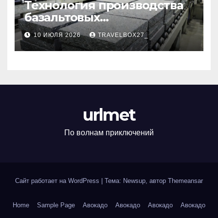
Технология производства
базальтовых
теплоизоляционных плит
10 ИЮЛЯ 2026
TRAVELBOX27_
по ГОСТ
urlmet
По волнам приключений
Сайт работает на WordPress
|
Тема: Newsup, автор
Themeansar
Home
Sample Page
Авокадо
Авокадо
Авокадо
Авокадо