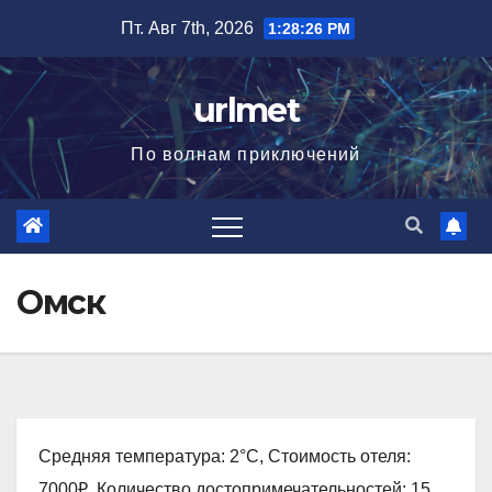
Перейти
Пт. Авг 7th, 2026
1:28:27 PM
к
содержимому
urlmet
По волнам приключений
Омск
Средняя температура: 2°C, Стоимость отеля:
7000₽, Количество достопримечательностей: 15,