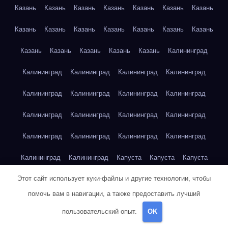
Казань
Казань
Казань
Казань
Казань
Казань
Казань
Казань
Казань
Казань
Казань
Казань
Казань
Казань
Казань
Казань
Казань
Казань
Казань
Калининград
Калининград
Калининград
Калининград
Калининград
Калининград
Калининград
Калининград
Калининград
Калининград
Калининград
Калининград
Калининград
Калининград
Калининград
Калининград
Калининград
Калининград
Калининград
Капуста
Капуста
Капуста
Этот сайт использует куки-файлы и другие технологии, чтобы
Капуста
Капуста
Капуста
Капуста
Капуста
Капуста
помочь вам в навигации, а также предоставить лучший
Капуста
Капуста
Карта сайта
Картофель
Картофель
пользовательский опыт.
OK
Картофель
Картофель
Картофель
Картофель