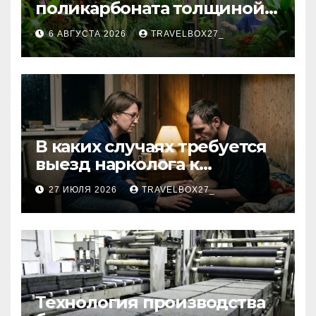
поликарбоната толщиной 4
и 6 мм
6 АВГУСТА 2026
TRAVELBOX27_
В каких случаях требуется
выезд нарколога к
пациенту
27 ИЮЛЯ 2026
TRAVELBOX27_
Технология производства