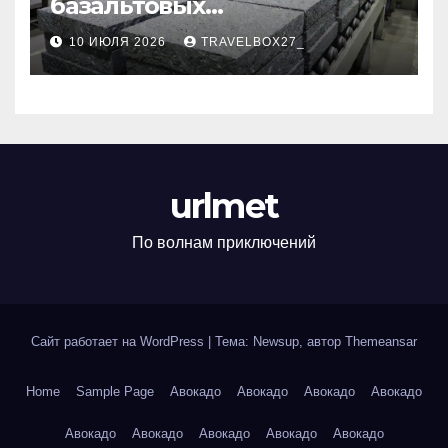
базальтовых
теплоизоляционных плит
10 ИЮЛЯ 2026
TRAVELBOX27_
по ГОСТ
urlmet
По волнам приключений
Сайт работает на WordPress
|
Тема: Newsup, автор
Themeansar
Home
Sample Page
Авокадо
Авокадо
Авокадо
Авокадо
Авокадо
Авокадо
Авокадо
Авокадо
Авокадо