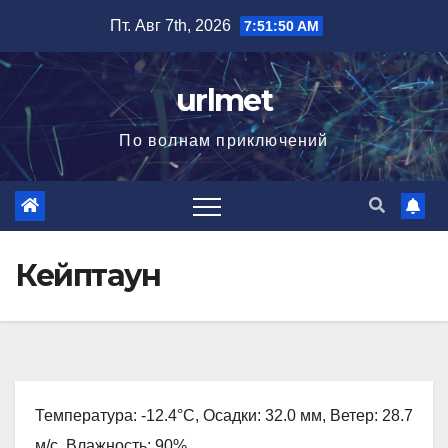
Перейти
Пт. Авг 7th, 2026
7:51:51 AM
к
содержимому
urlmet
По волнам приключений
Кейптаун
Температура: -12.4°C, Осадки: 32.0 мм, Ветер: 28.7
м/с, Влажность: 90%