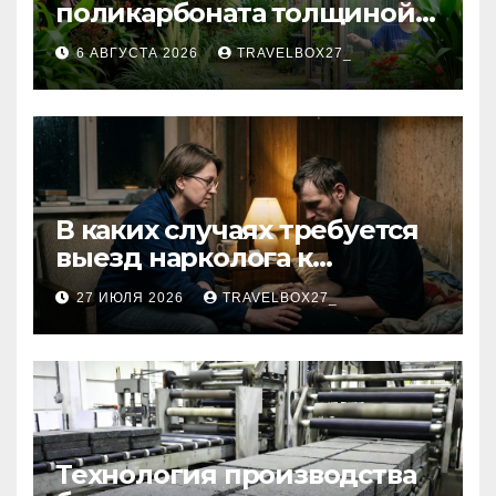
поликарбоната толщиной 4
и 6 мм
6 АВГУСТА 2026
TRAVELBOX27_
В каких случаях требуется
выезд нарколога к
пациенту
27 ИЮЛЯ 2026
TRAVELBOX27_
Технология производства