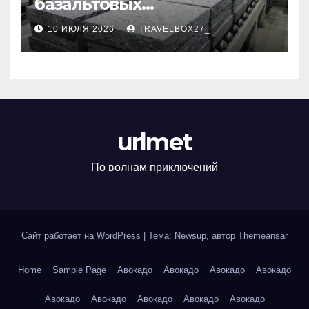
базальтовых
теплоизоляционных плит
10 ИЮЛЯ 2026
TRAVELBOX27_
по ГОСТ
urlmet
По волнам приключений
Сайт работает на WordPress
|
Тема: Newsup, автор
Themeansar
Home
Sample Page
Авокадо
Авокадо
Авокадо
Авокадо
Авокадо
Авокадо
Авокадо
Авокадо
Авокадо