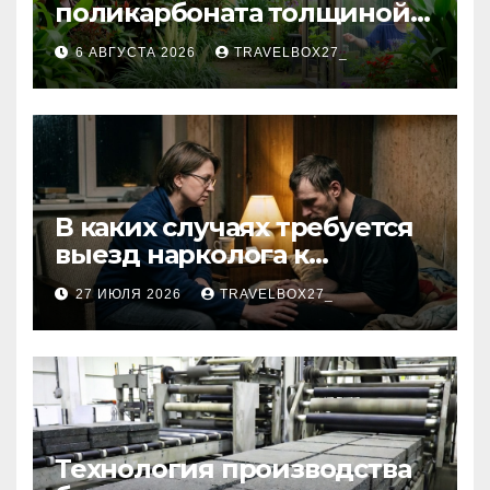
поликарбоната толщиной 4
и 6 мм
6 АВГУСТА 2026
TRAVELBOX27_
В каких случаях требуется
выезд нарколога к
пациенту
27 ИЮЛЯ 2026
TRAVELBOX27_
Технология производства