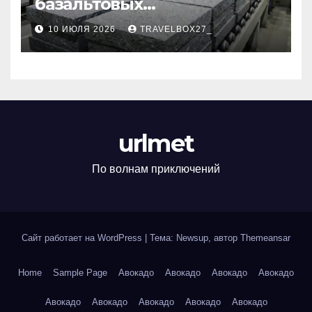
базальтовых
теплоизоляционных плит
10 ИЮЛЯ 2026
TRAVELBOX27_
по ГОСТ
urlmet
По волнам приключений
Сайт работает на WordPress
|
Тема: Newsup, автор
Themeansar
Home
Sample Page
Авокадо
Авокадо
Авокадо
Авокадо
Авокадо
Авокадо
Авокадо
Авокадо
Авокадо