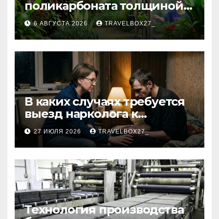
поликарбоната толщиной 4
и 6 мм
6 АВГУСТА 2026
TRAVELBOX27_
В каких случаях требуется
выезд нарколога к
пациенту
27 ИЮЛЯ 2026
TRAVELBOX27_
Технология производства