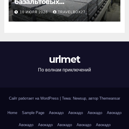
базальтовых
теплоизоляционных плит
10 ИЮЛЯ 2026
TRAVELBOX27_
по ГОСТ
urlmet
По волнам приключений
Сайт работает на WordPress
|
Тема: Newsup, автор
Themeansar
Home
Sample Page
Авокадо
Авокадо
Авокадо
Авокадо
Авокадо
Авокадо
Авокадо
Авокадо
Авокадо