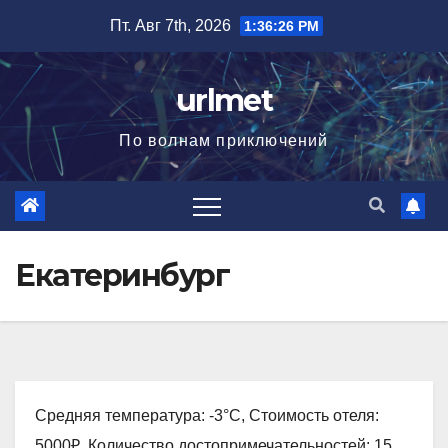
Перейти
Пт. Авг 7th, 2026
1:36:28 PM
к
содержимому
urlmet
По волнам приключений
Екатеринбург
Средняя температура: -3°C, Стоимость отеля:
5000₽, Количество достопримечательностей: 15,