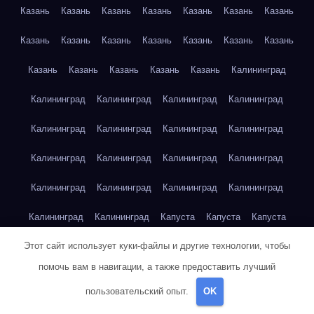
Казань
Казань
Казань
Казань
Казань
Казань
Казань
Казань
Казань
Казань
Казань
Казань
Казань
Казань
Казань
Казань
Казань
Казань
Казань
Калининград
Калининград
Калининград
Калининград
Калининград
Калининград
Калининград
Калининград
Калининград
Калининград
Калининград
Калининград
Калининград
Калининград
Калининград
Калининград
Калининград
Калининград
Калининград
Капуста
Капуста
Капуста
Этот сайт использует куки-файлы и другие технологии, чтобы
Капуста
Капуста
Капуста
Капуста
Капуста
Капуста
помочь вам в навигации, а также предоставить лучший
Капуста
Капуста
Карта сайта
Картофель
Картофель
пользовательский опыт.
OK
Картофель
Картофель
Картофель
Картофель