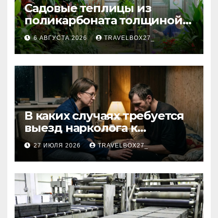
Садовые теплицы из
поликарбоната толщиной 4
и 6 мм
6 АВГУСТА 2026
TRAVELBOX27_
В каких случаях требуется
выезд нарколога к
пациенту
27 ИЮЛЯ 2026
TRAVELBOX27_