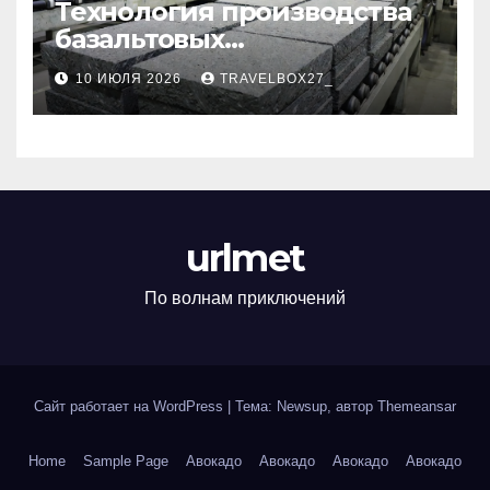
Технология производства
базальтовых
теплоизоляционных плит
10 ИЮЛЯ 2026
TRAVELBOX27_
по ГОСТ
urlmet
По волнам приключений
Сайт работает на WordPress
|
Тема: Newsup, автор
Themeansar
Home
Sample Page
Авокадо
Авокадо
Авокадо
Авокадо