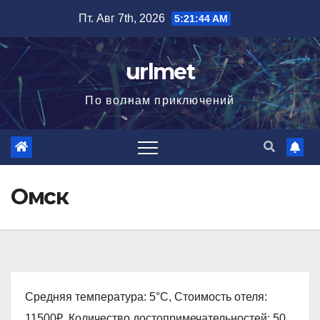
Перейти
Пт. Авг 7th, 2026
5:21:45 AM
к
содержимому
urlmet
По волнам приключений
Омск
Средняя температура: 5°C, Стоимость отеля:
11500₽, Количество достопримечательностей: 50,