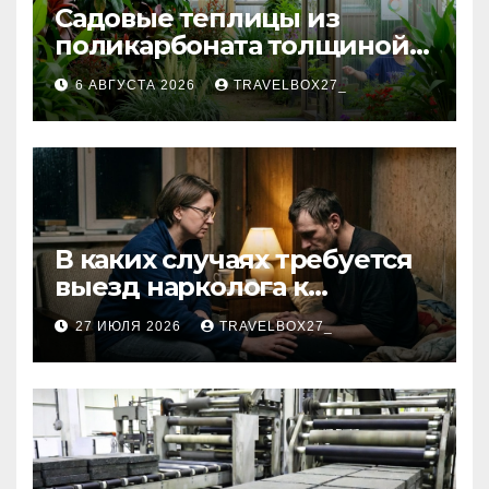
Садовые теплицы из
поликарбоната толщиной 4
и 6 мм
6 АВГУСТА 2026
TRAVELBOX27_
В каких случаях требуется
выезд нарколога к
пациенту
27 ИЮЛЯ 2026
TRAVELBOX27_