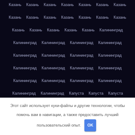
Казань
Казань
Казань
Казань
Казань
Казань
Казань
Казань
Казань
Казань
Казань
Казань
Казань
Казань
Казань
Казань
Казань
Казань
Казань
Калининград
Калининград
Калининград
Калининград
Калининград
Калининград
Калининград
Калининград
Калининград
Калининград
Калининград
Калининград
Калининград
Калининград
Калининград
Калининград
Калининград
Калининград
Калининград
Капуста
Капуста
Капуста
Этот сайт использует куки-файлы и другие технологии, чтобы
Капуста
Капуста
Капуста
Капуста
Капуста
Капуста
помочь вам в навигации, а также предоставить лучший
Капуста
Капуста
Карта сайта
Картофель
Картофель
пользовательский опыт.
OK
Картофель
Картофель
Картофель
Картофель