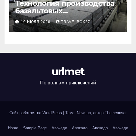
Технология производства
базальтовых
теплоизоляционных плит
10 ИЮЛЯ 2026
TRAVELBOX27_
по ГОСТ
urlmet
По волнам приключений
Сайт работает на WordPress
|
Тема: Newsup, автор
Themeansar
Home
Sample Page
Авокадо
Авокадо
Авокадо
Авокадо