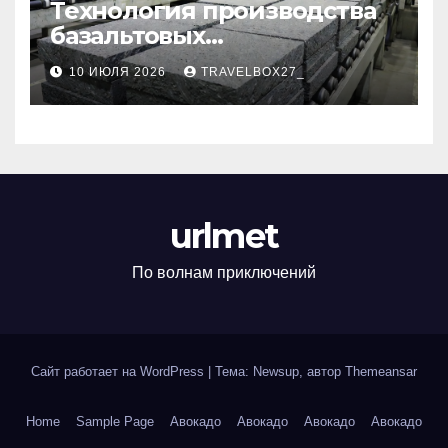
Технология производства
базальтовых
теплоизоляционных плит
10 ИЮЛЯ 2026
TRAVELBOX27_
по ГОСТ
urlmet
По волнам приключений
Сайт работает на WordPress
|
Тема: Newsup, автор
Themeansar
Home
Sample Page
Авокадо
Авокадо
Авокадо
Авокадо