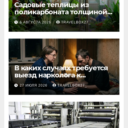
Садовые теплицы из
поликарбоната толщиной 4
и 6 мм
6 АВГУСТА 2026
TRAVELBOX27_
В каких случаях требуется
выезд нарколога к
пациенту
27 ИЮЛЯ 2026
TRAVELBOX27_