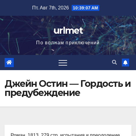
Перейти
Пт. Авг 7th, 2026
10:39:08 AM
к
содержимому
urlmet
По волнам приключений
Джейн Остин — Гордость и
предубеждение
Роман, 1813, 279 стр. испытания и преодоление