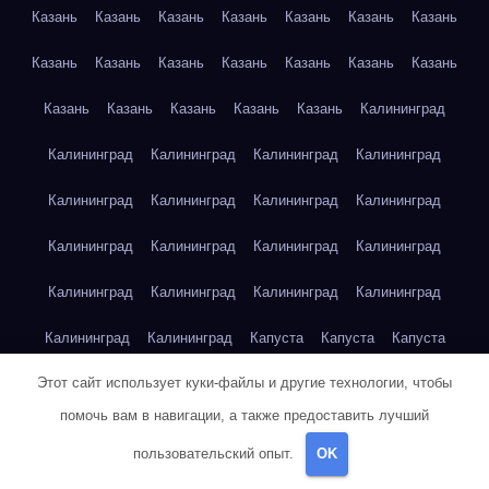
Казань
Казань
Казань
Казань
Казань
Казань
Казань
Казань
Казань
Казань
Казань
Казань
Казань
Казань
Казань
Казань
Казань
Казань
Казань
Калининград
Калининград
Калининград
Калининград
Калининград
Калининград
Калининград
Калининград
Калининград
Калининград
Калининград
Калининград
Калининград
Калининград
Калининград
Калининград
Калининград
Калининград
Калининград
Капуста
Капуста
Капуста
Этот сайт использует куки-файлы и другие технологии, чтобы
Капуста
Капуста
Капуста
Капуста
Капуста
Капуста
помочь вам в навигации, а также предоставить лучший
Капуста
Капуста
Карта сайта
Картофель
Картофель
пользовательский опыт.
OK
Картофель
Картофель
Картофель
Картофель