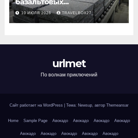
базальтовых
теплоизоляционных плит
10 ИЮЛЯ 2026
TRAVELBOX27_
по ГОСТ
urlmet
По волнам приключений
Сайт работает на WordPress
|
Тема: Newsup, автор
Themeansar
Home
Sample Page
Авокадо
Авокадо
Авокадо
Авокадо
Авокадо
Авокадо
Авокадо
Авокадо
Авокадо