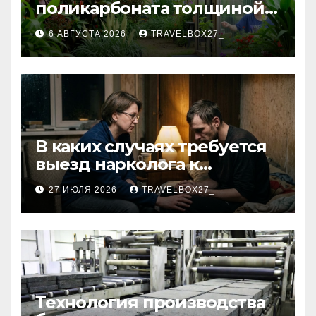
поликарбоната толщиной 4
и 6 мм
6 АВГУСТА 2026
TRAVELBOX27_
В каких случаях требуется
выезд нарколога к
пациенту
27 ИЮЛЯ 2026
TRAVELBOX27_
Технология производства