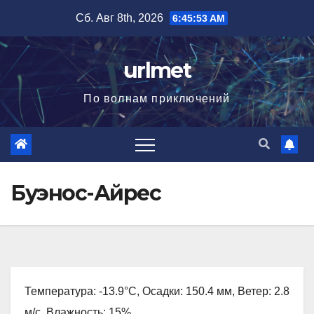
Перейти
Сб. Авг 8th, 2026
6:45:54 AM
к
содержимому
urlmet
По волнам приключений
Буэнос-Айрес
Температура: -13.9°C, Осадки: 150.4 мм, Ветер: 2.8
м/с, Влажность: 15%