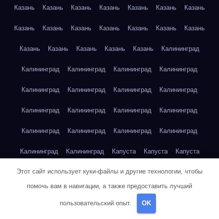
Казань
Казань
Казань
Казань
Казань
Казань
Казань
Казань
Казань
Казань
Казань
Казань
Казань
Казань
Казань
Казань
Казань
Казань
Казань
Калининград
Калининград
Калининград
Калининград
Калининград
Калининград
Калининград
Калининград
Калининград
Калининград
Калининград
Калининград
Калининград
Калининград
Калининград
Калининград
Калининград
Калининград
Калининград
Капуста
Капуста
Капуста
Этот сайт использует куки-файлы и другие технологии, чтобы
Капуста
Капуста
Капуста
Капуста
Капуста
Капуста
помочь вам в навигации, а также предоставить лучший
Капуста
Капуста
Карта сайта
Картофель
Картофель
пользовательский опыт.
OK
Картофель
Картофель
Картофель
Картофель