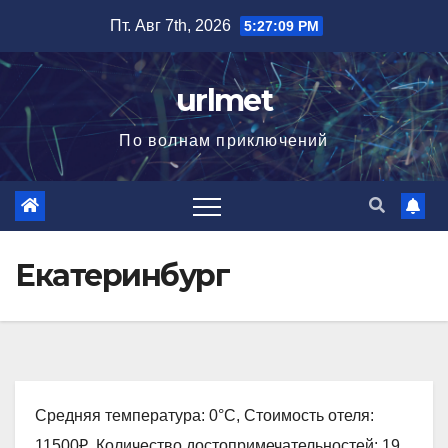
Перейти
Пт. Авг 7th, 2026
5:27:10 PM
к
содержимому
urlmet
По волнам приключений
Екатеринбург
Средняя температура: 0°C, Стоимость отеля:
11500₽, Количество достопримечательностей: 19,