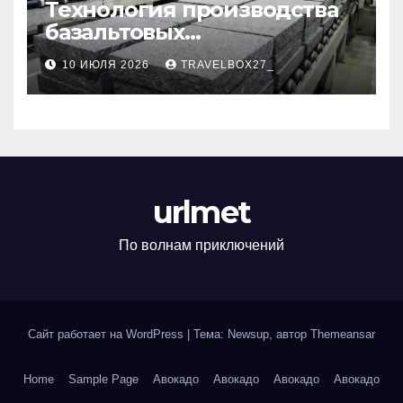
Технология производства
базальтовых
теплоизоляционных плит
10 ИЮЛЯ 2026
TRAVELBOX27_
по ГОСТ
urlmet
По волнам приключений
Сайт работает на WordPress
|
Тема: Newsup, автор
Themeansar
Home
Sample Page
Авокадо
Авокадо
Авокадо
Авокадо