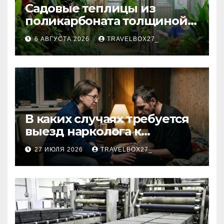
Садовые теплицы из
поликарбоната толщиной 4
и 6 мм
6 АВГУСТА 2026
TRAVELBOX27_
В каких случаях требуется
выезд нарколога к
пациенту
27 ИЮЛЯ 2026
TRAVELBOX27_