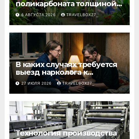
поликарбоната толщиной 4
и 6 мм
6 АВГУСТА 2026
TRAVELBOX27_
В каких случаях требуется
выезд нарколога к
пациенту
27 ИЮЛЯ 2026
TRAVELBOX27_
Технология производства