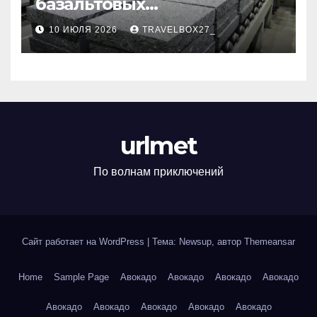
базальтовых
теплоизоляционных плит
10 ИЮЛЯ 2026
TRAVELBOX27_
по ГОСТ
urlmet
По волнам приключений
Сайт работает на WordPress
|
Тема: Newsup, автор
Themeansar
Home
Sample Page
Авокадо
Авокадо
Авокадо
Авокадо
Авокадо
Авокадо
Авокадо
Авокадо
Авокадо