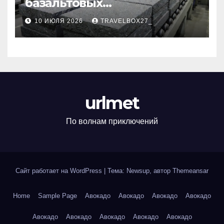
базальтовых
теплоизоляционных плит
10 ИЮЛЯ 2026
TRAVELBOX27_
по ГОСТ
urlmet
По волнам приключений
Сайт работает на WordPress
|
Тема: Newsup, автор
Themeansar
Home
Sample Page
Авокадо
Авокадо
Авокадо
Авокадо
Авокадо
Авокадо
Авокадо
Авокадо
Авокадо