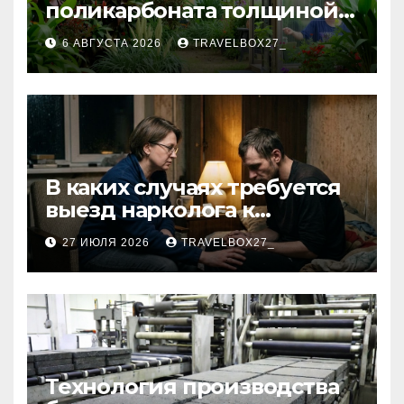
поликарбоната толщиной 4
и 6 мм
6 АВГУСТА 2026
TRAVELBOX27_
В каких случаях требуется
выезд нарколога к
пациенту
27 ИЮЛЯ 2026
TRAVELBOX27_
Технология производства