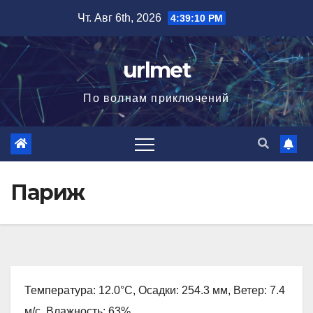
Перейти
Чт. Авг 6th, 2026
4:39:11 PM
к
содержимому
urlmet
По волнам приключений
Париж
Температура: 12.0°C, Осадки: 254.3 мм, Ветер: 7.4
м/с, Влажность: 63%