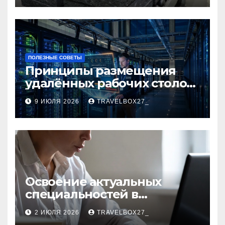
ПОЛЕЗНЫЕ СОВЕТЫ
Принципы размещения
удалённых рабочих столов
в Европе
9 ИЮЛЯ 2026
TRAVELBOX27_
Освоение актуальных
специальностей в
дистанционном формате
2 ИЮЛЯ 2026
TRAVELBOX27_