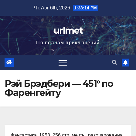
Перейти
Чт. Авг 6th, 2026
1:38:15 PM
к
содержимому
urlmet
По волнам приключений
Рэй Брэдбери — 451° по
Фаренгейту
Фантастика, 1953, 256 стр. мечты, разочарования,