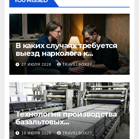
YOU MISSED
В каких случаях требуется
выезд нарколога к
пациенту
27 ИЮЛЯ 2026
TRAVELBOX27_
Технология производства
базальтовых
теплоизоляционных плит
10 ИЮЛЯ 2026
TRAVELBOX27_
по ГОСТ