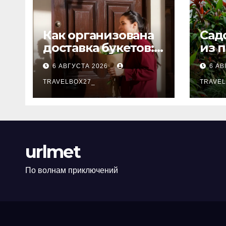
Как организована
Сад
доставка букетов:
из 
от составления
тол
6 АВГУСТА 2026
6 АВ
композиции до
передачи
TRAVELBOX27_
TRAVEL
получателю
urlmet
По волнам приключений