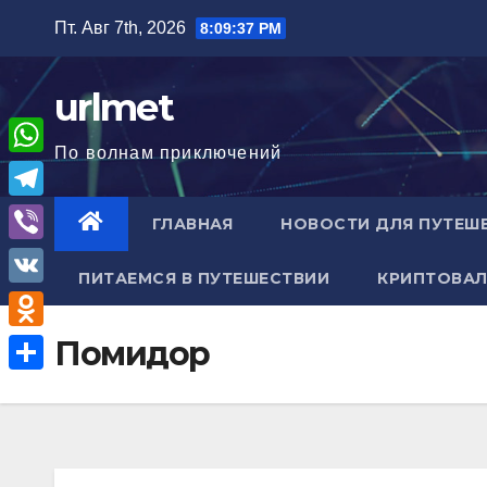
Перейти
Пт. Авг 7th, 2026
8:09:38 PM
к
содержимому
urlmet
По волнам приключений
W
h
T
ГЛАВНАЯ
НОВОСТИ ДЛЯ ПУТЕШ
a
e
V
t
ПИТАЕМСЯ В ПУТЕШЕСТВИИ
КРИПТОВАЛ
l
i
V
s
e
b
K
A
O
Помидор
g
e
p
d
r
О
r
p
n
a
т
o
m
п
k