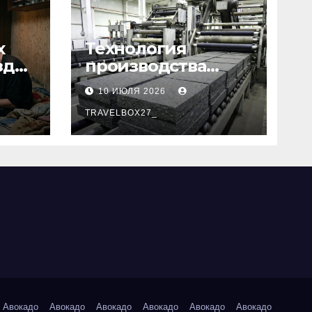
х
Технология
зд
производства
базальтовых
10 ИЮЛЯ 2026
теплоизоляционн
ых плит по ГОСТ
TRAVELBOX27_
Авокадо
Авокадо
Авокадо
Авокадо
Авокадо
Авокадо