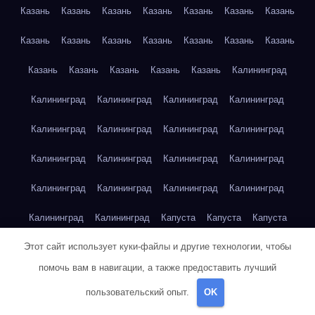
Казань
Казань
Казань
Казань
Казань
Казань
Казань
Казань
Казань
Казань
Казань
Казань
Казань
Казань
Казань
Казань
Казань
Казань
Казань
Калининград
Калининград
Калининград
Калининград
Калининград
Калининград
Калининград
Калининград
Калининград
Калининград
Калининград
Калининград
Калининград
Калининград
Калининград
Калининград
Калининград
Калининград
Калининград
Капуста
Капуста
Капуста
Этот сайт использует куки-файлы и другие технологии, чтобы
Капуста
Капуста
Капуста
Капуста
Капуста
Капуста
помочь вам в навигации, а также предоставить лучший
Капуста
Капуста
Карта сайта
Картофель
Картофель
пользовательский опыт.
OK
Картофель
Картофель
Картофель
Картофель