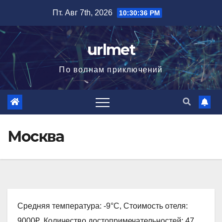
Перейти
Пт. Авг 7th, 2026
10:30:37 PM
к
содержимому
urlmet
По волнам приключений
Москва
Средняя температура: -9°C, Стоимость отеля:
9000₽, Количество достопримечательностей: 47,