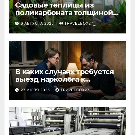
Садовые теплицы из
поликарбоната толщиной 4
и 6 мм
6 АВГУСТА 2026
TRAVELBOX27_
В каких случаях требуется
выезд нарколога к
пациенту
27 ИЮЛЯ 2026
TRAVELBOX27_