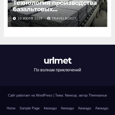
Технология производства
базальтовых
теплоизоляционных плит
10 ИЮЛЯ 2026
TRAVELBOX27_
по ГОСТ
urlmet
По волнам приключений
Сайт работает на WordPress
|
Тема: Newsup, автор
Themeansar
Home
Sample Page
Авокадо
Авокадо
Авокадо
Авокадо