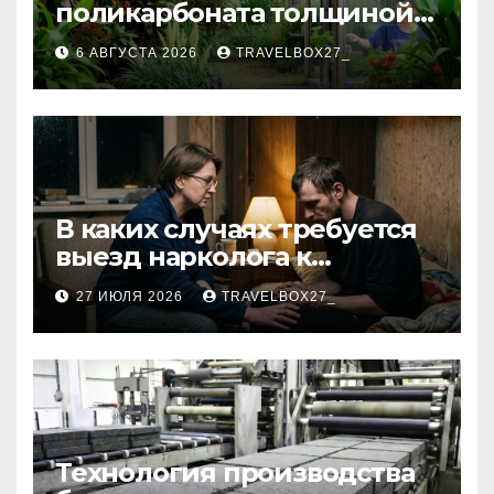
поликарбоната толщиной 4
и 6 мм
6 АВГУСТА 2026
TRAVELBOX27_
В каких случаях требуется
выезд нарколога к
пациенту
27 ИЮЛЯ 2026
TRAVELBOX27_
Технология производства