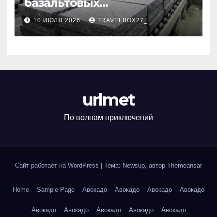
базальтовых
теплоизоляционных плит
10 ИЮЛЯ 2026
TRAVELBOX27_
по ГОСТ
urlmet
По волнам приключений
Сайт работает на WordPress
|
Тема: Newsup, автор
Themeansar
Home
Sample Page
Авокадо
Авокадо
Авокадо
Авокадо
Авокадо
Авокадо
Авокадо
Авокадо
Авокадо