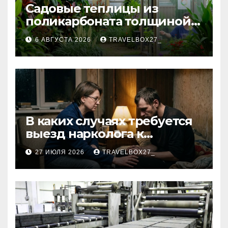
Садовые теплицы из
поликарбоната толщиной 4
и 6 мм
6 АВГУСТА 2026
TRAVELBOX27_
В каких случаях требуется
выезд нарколога к
пациенту
27 ИЮЛЯ 2026
TRAVELBOX27_