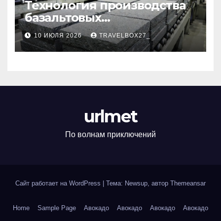
Технология производства
базальтовых
теплоизоляционных плит
10 ИЮЛЯ 2026
TRAVELBOX27_
по ГОСТ
urlmet
По волнам приключений
Сайт работает на WordPress
|
Тема: Newsup, автор
Themeansar
Home
Sample Page
Авокадо
Авокадо
Авокадо
Авокадо