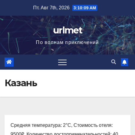
Перейти
Пт. Авг 7th, 2026
3:10:10 AM
к
содержимому
urlmet
По волнам приключений
Казань
Средняя температура: 2°C, Стоимость отеля:
9500₽, Количество достопримечательностей: 40,