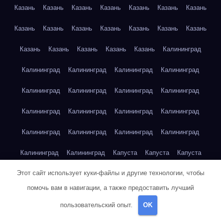
Казань
Казань
Казань
Казань
Казань
Казань
Казань
Казань
Казань
Казань
Казань
Казань
Казань
Казань
Казань
Казань
Казань
Казань
Казань
Калининград
Калининград
Калининград
Калининград
Калининград
Калининград
Калининград
Калининград
Калининград
Калининград
Калининград
Калининград
Калининград
Калининград
Калининград
Калининград
Калининград
Калининград
Калининград
Капуста
Капуста
Капуста
Этот сайт использует куки-файлы и другие технологии, чтобы
Капуста
Капуста
Капуста
Капуста
Капуста
Капуста
помочь вам в навигации, а также предоставить лучший
Капуста
Капуста
Карта сайта
Картофель
Картофель
пользовательский опыт.
OK
Картофель
Картофель
Картофель
Картофель