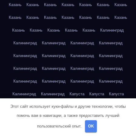
Казань
Казань
Казань
Казань
Казань
Казань
Казань
Казань
Казань
Казань
Казань
Казань
Казань
Казань
Казань
Казань
Казань
Казань
Казань
Калининград
Калининград
Калининград
Калининград
Калининград
Калининград
Калининград
Калининград
Калининград
Калининград
Калининград
Калининград
Калининград
Калининград
Калининград
Калининград
Калининград
Калининград
Калининград
Капуста
Капуста
Капуста
Этот сайт использует куки-файлы и другие технологии, чтобы
Капуста
Капуста
Капуста
Капуста
Капуста
Капуста
помочь вам в навигации, а также предоставить лучший
Капуста
Капуста
Карта сайта
Картофель
Картофель
пользовательский опыт.
OK
Картофель
Картофель
Картофель
Картофель