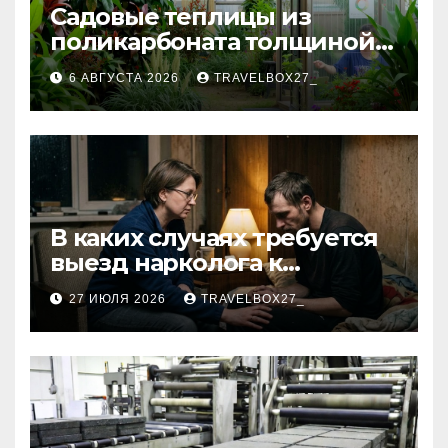
Садовые теплицы из
поликарбоната толщиной 4
и 6 мм
6 АВГУСТА 2026
TRAVELBOX27_
В каких случаях требуется
выезд нарколога к
пациенту
27 ИЮЛЯ 2026
TRAVELBOX27_