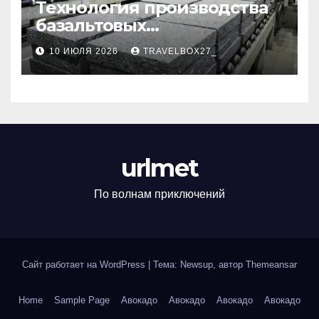
Технология производства
базальтовых
теплоизоляционных плит
10 ИЮЛЯ 2026
TRAVELBOX27_
по ГОСТ
urlmet
По волнам приключений
Сайт работает на WordPress
|
Тема: Newsup, автор
Themeansar
Home
Sample Page
Авокадо
Авокадо
Авокадо
Авокадо