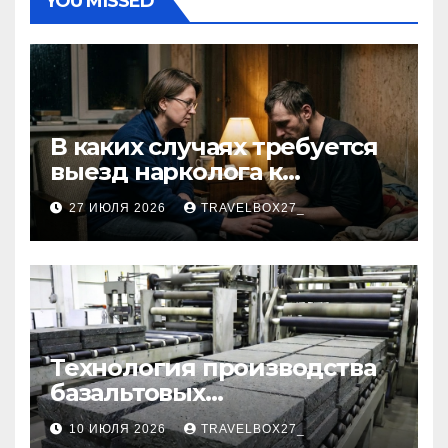
YOU MISSED
В каких случаях требуется
выезд нарколога к
пациенту
27 ИЮЛЯ 2026
TRAVELBOX27_
Технология производства
базальтовых
теплоизоляционных плит
10 ИЮЛЯ 2026
TRAVELBOX27_
по ГОСТ