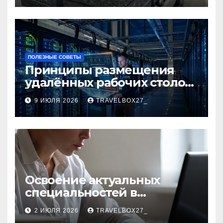
ПОЛЕЗНЫЕ СОВЕТЫ
Принципы размещения
удалённых рабочих столов
в Европе
9 ИЮЛЯ 2026
TRAVELBOX27_
Освоение актуальных
специальностей в
дистанционном формате
2 ИЮЛЯ 2026
TRAVELBOX27_