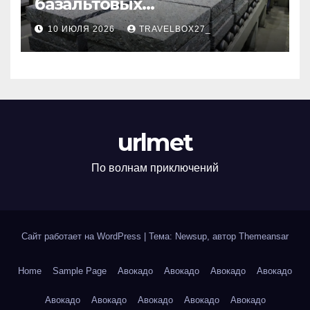
базальтовых
теплоизоляционных плит
10 ИЮЛЯ 2026
TRAVELBOX27_
по ГОСТ
urlmet
По волнам приключений
Сайт работает на WordPress
|
Тема: Newsup, автор
Themeansar
Home
Sample Page
Авокадо
Авокадо
Авокадо
Авокадо
Авокадо
Авокадо
Авокадо
Авокадо
Авокадо