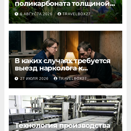
поликарбоната толщиной 4
и 6 мм
6 АВГУСТА 2026
TRAVELBOX27_
В каких случаях требуется
выезд нарколога к
пациенту
27 ИЮЛЯ 2026
TRAVELBOX27_
Технология производства