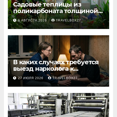
Садовые теплицы из
поликарбоната толщиной 4
и 6 мм
6 АВГУСТА 2026
TRAVELBOX27_
В каких случаях требуется
выезд нарколога к
пациенту
27 ИЮЛЯ 2026
TRAVELBOX27_