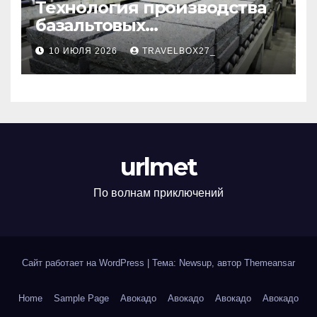
Технология производства
базальтовых
теплоизоляционных плит
10 ИЮЛЯ 2026
TRAVELBOX27_
по ГОСТ
urlmet
По волнам приключений
Сайт работает на WordPress
|
Тема: Newsup, автор
Themeansar
Home
Sample Page
Авокадо
Авокадо
Авокадо
Авокадо