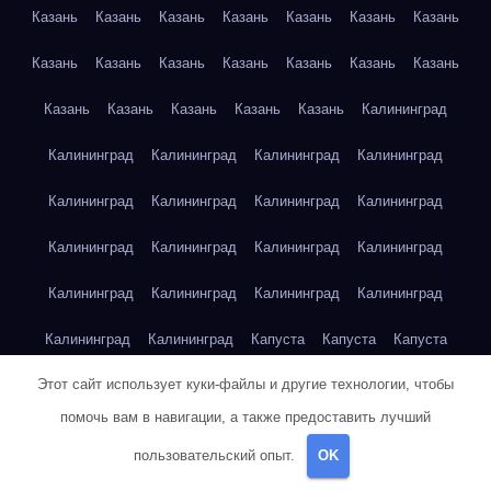
Казань
Казань
Казань
Казань
Казань
Казань
Казань
Казань
Казань
Казань
Казань
Казань
Казань
Казань
Казань
Казань
Казань
Казань
Казань
Калининград
Калининград
Калининград
Калининград
Калининград
Калининград
Калининград
Калининград
Калининград
Калининград
Калининград
Калининград
Калининград
Калининград
Калининград
Калининград
Калининград
Калининград
Калининград
Капуста
Капуста
Капуста
Этот сайт использует куки-файлы и другие технологии, чтобы
Капуста
Капуста
Капуста
Капуста
Капуста
Капуста
помочь вам в навигации, а также предоставить лучший
Капуста
Капуста
Карта сайта
Картофель
Картофель
пользовательский опыт.
OK
Картофель
Картофель
Картофель
Картофель