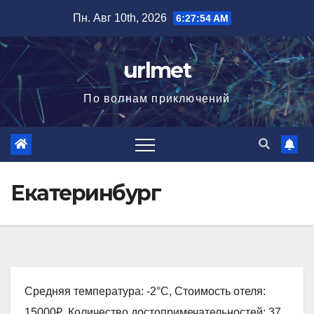
Перейти
Пн. Авг 10th, 2026
6:27:55 AM
к
содержимому
urlmet
По волнам приключений
Екатеринбург
Средняя температура: -2°C, Стоимость отеля:
15000₽, Количество достопримечательностей: 37,