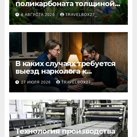
поликарбоната толщиной 4
и 6 мм
6 АВГУСТА 2026
TRAVELBOX27_
В каких случаях требуется
выезд нарколога к
пациенту
27 ИЮЛЯ 2026
TRAVELBOX27_
Технология производства