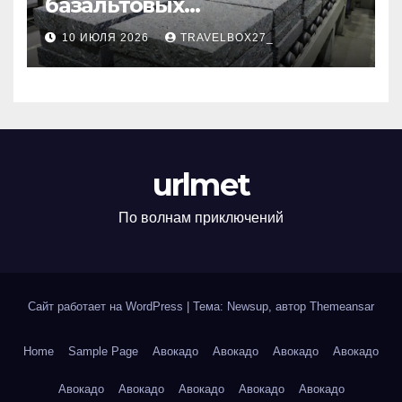
базальтовых
теплоизоляционных плит
10 ИЮЛЯ 2026
TRAVELBOX27_
по ГОСТ
urlmet
По волнам приключений
Сайт работает на WordPress
|
Тема: Newsup, автор
Themeansar
Home
Sample Page
Авокадо
Авокадо
Авокадо
Авокадо
Авокадо
Авокадо
Авокадо
Авокадо
Авокадо