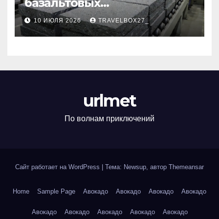
базальтовых
теплоизоляционных плит
10 ИЮЛЯ 2026
TRAVELBOX27_
по ГОСТ
urlmet
По волнам приключений
Сайт работает на WordPress
|
Тема: Newsup, автор
Themeansar
Home
Sample Page
Авокадо
Авокадо
Авокадо
Авокадо
Авокадо
Авокадо
Авокадо
Авокадо
Авокадо