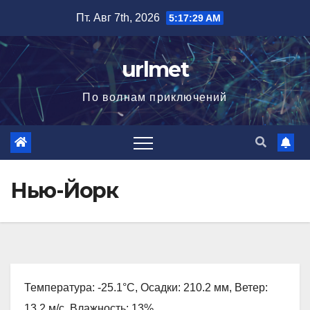
Перейти
Пт. Авг 7th, 2026
5:17:31 AM
к
содержимому
urlmet
По волнам приключений
Нью-Йорк
Температура: -25.1°C, Осадки: 210.2 мм, Ветер:
13.2 м/с, Влажность: 13%