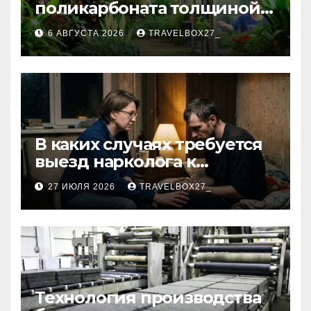
поликарбоната толщиной 4
и 6 мм
6 АВГУСТА 2026
TRAVELBOX27_
В каких случаях требуется
выезд нарколога к
пациенту
27 ИЮЛЯ 2026
TRAVELBOX27_
Технология производства