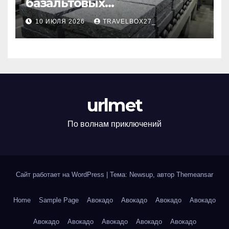
базальтовых
теплоизоляционных плит
10 ИЮЛЯ 2026
TRAVELBOX27_
по ГОСТ
urlmet
По волнам приключений
Сайт работает на WordPress
|
Тема: Newsup, автор
Themeansar
Home
Sample Page
Авокадо
Авокадо
Авокадо
Авокадо
Авокадо
Авокадо
Авокадо
Авокадо
Авокадо