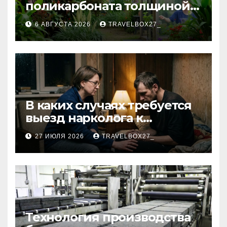
поликарбоната толщиной 4
и 6 мм
6 АВГУСТА 2026
TRAVELBOX27_
В каких случаях требуется
выезд нарколога к
пациенту
27 ИЮЛЯ 2026
TRAVELBOX27_
Технология производства